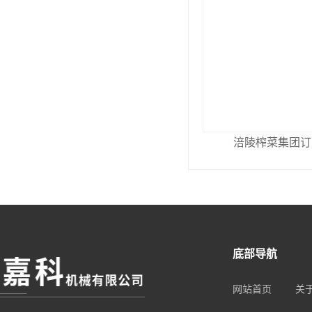
涪陵榨菜集团订
底部导航
网站首页
关