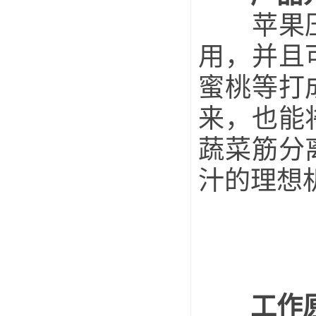
苹果压榨
用，并且
蜜桃等打
来，也能
蔬菜筋分
汁的理想
工作