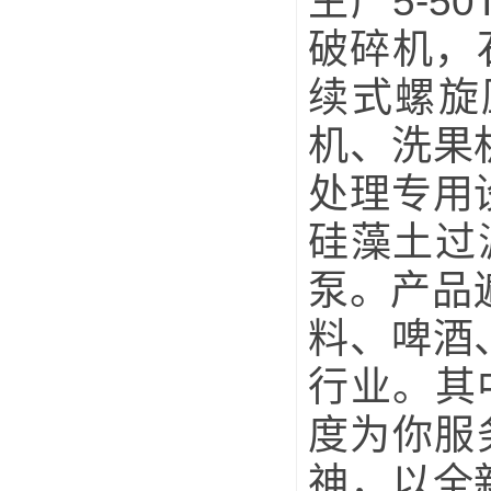
生产5-
破碎机，石
续式螺旋
机、洗果
处理专用
硅藻土过
泵。产品
料、啤酒
行业。其
度为你服
神，以全