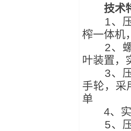
技
术
1、压榨
榨一体机
2、螺旋
叶装置，
3、压榨
手轮，采
单
4、实现
5、压榨