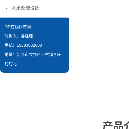
水果处理设备
OD在线体育网
联系人：娄经理
手机：15893802688
地址：新乡市牧野区王村镇李庄
村村北
产品