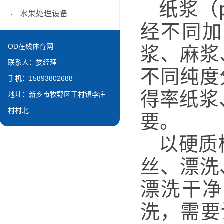
纸浆（p
水果处理设备
经不同加
OD在线体育网
浆、麻浆
联系人：娄经理
不同纯度
手机：15893802688
得率纸浆
地址：新乡市牧野区王村镇李庄
村村北
要。
以硬质
丝、漂洗
漂洗干净
洗，需要