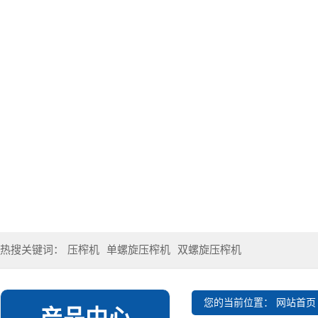
热搜关键词：
压榨机
单螺旋压榨机
双螺旋压榨机
您的当前位置：
网站首页