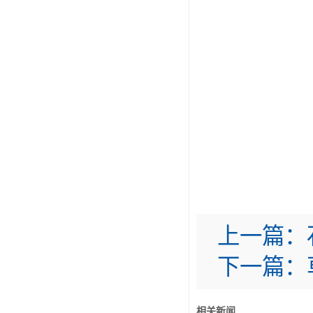
压干
上一篇：
下一篇：
相关新闻