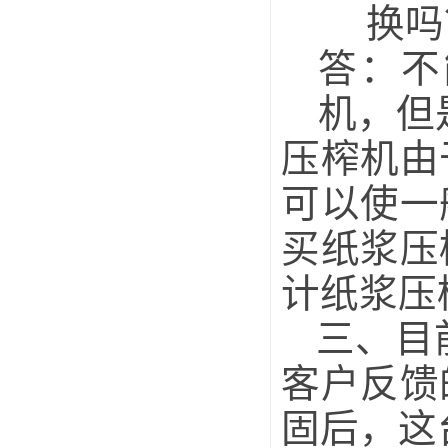
换吗
答：不
机，但
压榨机由
可以使一
买纸浆压
计纸浆压
三、目
客户反馈
固后，这