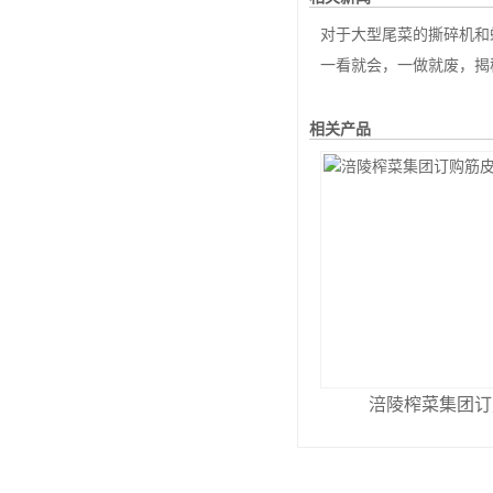
对于大型尾菜的撕碎机和螺旋压榨机性能
一看就会，一做就废，揭秘
相关产品
涪陵榨菜集团订