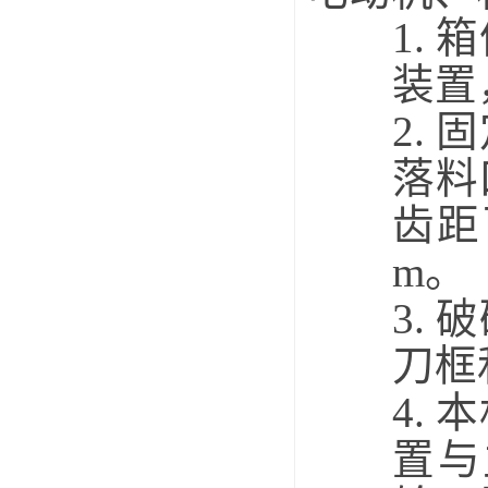
1.
箱
装置
2.
固
落料
齿距
m。
3.
破
刀框
4.
本
置与