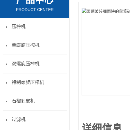
产品中心
PRODUCT CENTER
压榨机
单螺旋压榨机
双螺旋压榨机
特制螺旋压榨机
石榴剥皮机
过滤机
详细信息