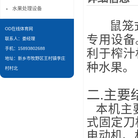
水果处理设备
鼠笼
OD在线体育网
专用设备
联系人：娄经理
手机：15893802688
利于榨汁
地址：新乡市牧野区王村镇李庄
种水果。
村村北
二
.主要
本机
主
式固定刀
电动机、