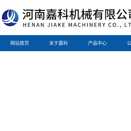
网站首页
关于嘉科
产品中心