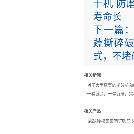
干机 防
寿命长
下一篇
蔬撕碎
式，不堵
相关新闻
对于大型尾菜的撕碎机和螺旋压榨机性能
一看就会，一做就废，揭秘
相关产品